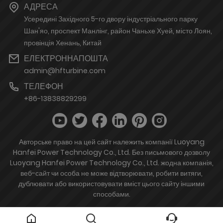
АДРЕСА
Усередині Західного 5-го двору індустріального парку
Шан'яо, проспект Манлінг, район Чаньхе Хуей, місто Лоян,
провінція Хенань, Китай
ЕЛЕКТРОННАПОШТА
admin@hfturbine.com
ТЕЛЕФОН
+86-13838829299
Авторське право на цей сайт належить компанії Luoyang
Hanfei Power Technology Co., Ltd. Без письмового дозволу
Luoyang Hanfei Power Technology Co., Ltd. жодна компанія,
веб-сайт чи особа не може відтворювати, робити витяги,
дублювати або використовувати вміст цього сайту іншими
способами.